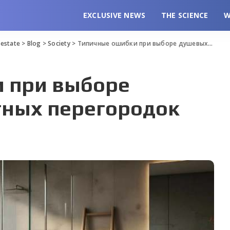
EXCLUSIVE NEWS
THE SCIENCE
W
l estate
>
Blog
>
Society
>
Типичные ошибки при выборе душевых и туалетных перегородок
 при выборе
тных перегородок