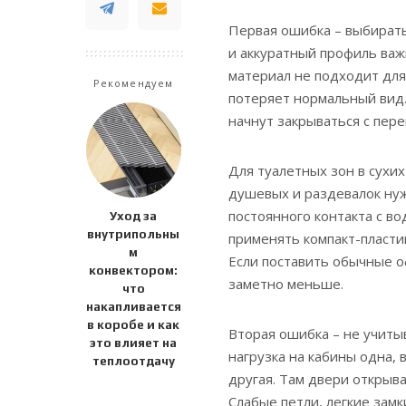
Первая ошибка – выбирать
и аккуратный профиль важ
материал не подходит для
Рекомендуем
потеряет нормальный вид.
начнут закрываться с пере
Для туалетных зон в сухи
душевых и раздевалок ну
постоянного контакта с в
Уход за
внутрипольны
применять компакт-пластик
м
Если поставить обычные о
конвектором:
заметно меньше.
что
накапливается
в коробе и как
Вторая ошибка – не учиты
это влияет на
нагрузка на кабины одна, 
теплоотдачу
другая. Там двери открыва
Слабые петли, легкие зам