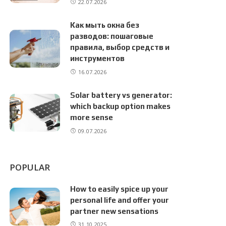
22.07.2026
Как мыть окна без
разводов: пошаговые
правила, выбор средств и
инструментов
16.07.2026
Solar battery vs generator:
which backup option makes
more sense
09.07.2026
POPULAR
How to easily spice up your
personal life and offer your
partner new sensations
31.10.2025