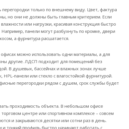
 перегородки только по внешнему виду. Цвет, фактура
ны, но они не должны быть главным критерием. Если
 влажности или нагрузки, красивая конструкция быстро
 Например, панели могут разбухнуть по кромке, двери
косом, а фурнитура расшатается.
х офисах можно использовать одни материалы, а для
жны другие. ЛДСП подходит для помещений без
одой. В душевых, бассейнах и влажных зонах лучше
, HPL-панели или стекло с влагостойкой фурнитурой.
фисные перегородки рядом с душем, срок службы будет
вать проходимость объекта. В небольшом офисе
в торговом центре или спортивном комплексе – совсем
ются и закрываются десятки или сотни раз в день.
ки и тонкий профиль быстро начинают работать с