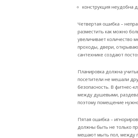
конструкция неудобна д
Четвертая ошибка – непра
разместить как можно бо
увеличивает количество ме
проходы, двери, открываю
сантехнике создают пост
Планировка должна учиты
посетители не мешали дру
безопасность. В фитнес-к
между душевыми, раздевал
поэтому помещение нужно 
Пятая ошибка – игнориро
должны быть не только пр
мешают мыть пол, между п