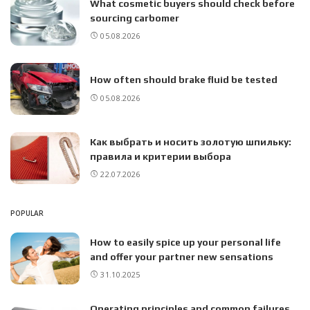
What cosmetic buyers should check before
sourcing carbomer
05.08.2026
How often should brake fluid be tested
05.08.2026
Как выбрать и носить золотую шпильку:
правила и критерии выбора
22.07.2026
POPULAR
How to easily spice up your personal life
and offer your partner new sensations
31.10.2025
Operating principles and common failures