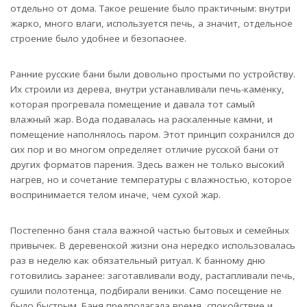
отдельно от дома. Такое решение было практичным: внутри
жарко, много влаги, используется печь, а значит, отдельное
строение было удобнее и безопаснее.
Ранние русские бани были довольно простыми по устройству.
Их строили из дерева, внутри устанавливали печь-каменку,
которая прогревала помещение и давала тот самый
влажный жар. Вода подавалась на раскаленные камни, и
помещение наполнялось паром. Этот принцип сохранился до
сих пор и во многом определяет отличие русской бани от
других форматов парения. Здесь важен не только высокий
нагрев, но и сочетание температуры с влажностью, которое
воспринимается телом иначе, чем сухой жар.
Постепенно баня стала важной частью бытовых и семейных
привычек. В деревенской жизни она нередко использовалась
раз в неделю как обязательный ритуал. К банному дню
готовились заранее: заготавливали воду, растапливали печь,
сушили полотенца, подбирали веники. Само посещение не
было быстрым. Баня предполагала время, спокойствие и