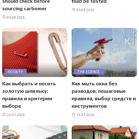
should check before
fluid be tested
sourcing carbomer
05.08.2026
05.08.2026
SOCIETY
THE SCIENCE
Как выбрать и носить
Как мыть окна без
золотую шпильку:
разводов: пошаговые
правила и критерии
правила, выбор средств и
выбора
инструментов
22.07.2026
16.07.2026