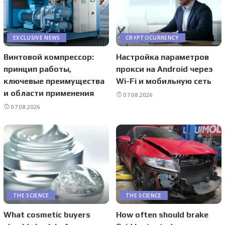
EXCLUSIVE NEWS
CRYPTOCURRENCY
Винтовой компрессор:
Настройка параметров
принцип работы,
прокси на Android через
ключевые преимущества
Wi-Fi и мобильную сеть
и области применения
07.08.2026
07.08.2026
THE SCIENCE
THE SCIENCE
What cosmetic buyers
How often should brake