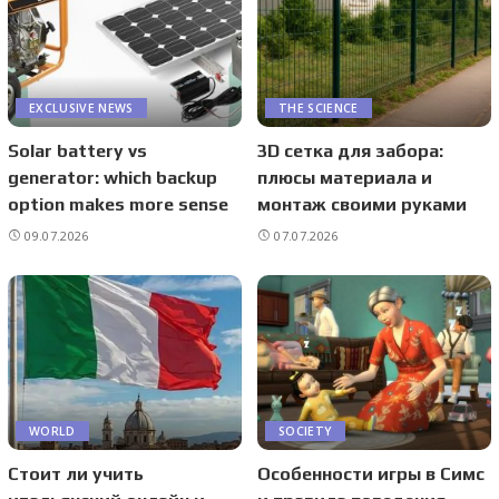
EXCLUSIVE NEWS
THE SCIENCE
Solar battery vs
3D сетка для забора:
generator: which backup
плюсы материала и
option makes more sense
монтаж своими руками
09.07.2026
07.07.2026
WORLD
SOCIETY
Стоит ли учить
Особенности игры в Симс