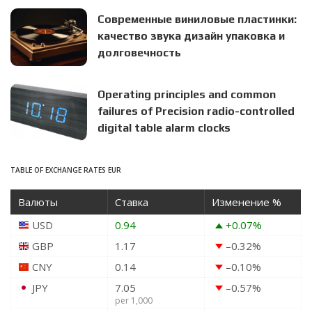
Современные виниловые пластинки:
качество звука дизайн упаковка и
долговечность
Operating principles and common
failures of Precision radio-controlled
digital table alarm clocks
TABLE OF EXCHANGE RATES EUR
Валюты
Ставка
Изменение %
USD
0.94
+0.07
%
GBP
1.17
–0.32
%
CNY
0.14
–0.10
%
JPY
7.05
–0.57
%
per 1,000