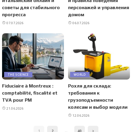
итальянский онлайн и
и правила поведения
советы для стабильного
персонажей и управления
прогресса
домом
07.07.2026
06.07.2026
THE SCIENCE
WORLD
Fiduciaire à Montreux :
Рохля для склада:
comptabilité, fiscalité et
требования к
TVA pour PM
грузоподъемности
колесам и выбор модели
21.06.2026
12.06.2026
1
2
…
40