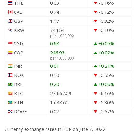
THB
0.03
–0.16
%
CAD
0.74
–0.12
%
GBP
1.17
–0.32
%
KRW
744.54
–0.10
%
per 1,000,000
SGD
0.68
+0.05
%
COP
246.93
+0.02
%
per 1,000,000
INR
0.01
+0.21
%
NOK
0.10
–0.55
%
BRL
0.20
+0.06
%
BTC
27,667.29
–6.16
%
ETH
1,648.62
–5.30
%
DOGE
0.07
–2.67
%
Currency exchange rates in
EUR
on June 7, 2022