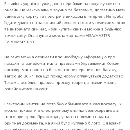
Більшість українців уже давно перейшли на покупку квитків
онлайн. Це максимально зручно та безпечно, достатньо мати
банківську картку та пристрій з виходом в інтернет. Не треба
їздити далеко на залізничний вокзал, стояти у великих чергах
та витрачати свій час, коли купити квитки можна з будь-якої
точки світу. Оплачувати можна картками VISA/MASTER
CARD/MAESTRO.
На сайті можна отримати всю необхідну інформацію про
поїздки та ознайомитись із правилами Укрзалізниці. Кожен
пасажир має право на безкоштовне перевезення багажу,
вагою до 36 кг, все що понад норму оплачується додатково.
Також є особливі правила проїзду тварин, з якими можна
ознайомитися на сайті.
Електронні квитки не потрібно обмінювати в касі вокзалу, їх
можна показати в електронному вигляді безпосередньо зі
свого пристрою. При посадці у вагон важливо надати
оригінал документа, на який було куплено білого. Є варіант
купівлі квитків з відкладеною печаткою, він має на увазі друк