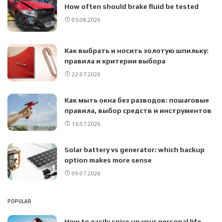
How often should brake fluid be tested
05.08.2026
Как выбрать и носить золотую шпильку:
правила и критерии выбора
22.07.2026
Как мыть окна без разводов: пошаговые
правила, выбор средств и инструментов
16.07.2026
Solar battery vs generator: which backup
option makes more sense
09.07.2026
POPULAR
How to easily spice up your personal life