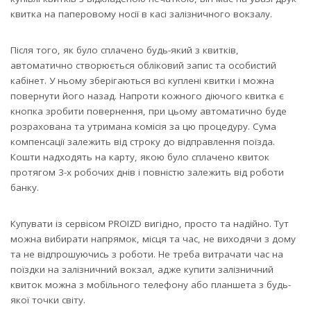
квитка на паперовому носії в касі залізничного вокзалу.
Після того, як було сплачено будь-який з квитків,
автоматично створюється обліковий запис та особистий
кабінет. У ньому зберігаються всі куплені квитки і можна
повернути його назад. Напроти кожного діючого квитка є
кнопка зробити повернення, при цьому автоматично буде
розрахована та утримана комісія за цю процедуру. Сума
компенсації залежить від строку до відправлення поїзда.
Кошти надходять на карту, якою було сплачено квиток
протягом 3-х робочих днів і повністю залежить від роботи
банку.
Купувати із сервісом PROIZD вигідно, просто та надійно. Тут
можна вибирати напрямок, місця та час, не виходячи з дому
та не відпрошуючись з роботи. Не треба витрачати час на
поїздки на залізничний вокзал, адже купити залізничний
квиток можна з мобільного телефону або планшета з будь-
якої точки світу.