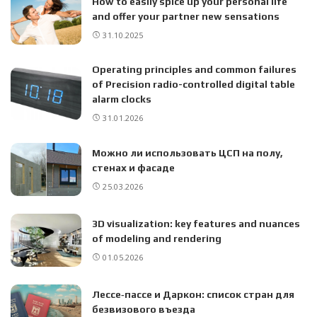
How to easily spice up your personal life
and offer your partner new sensations
31.10.2025
Operating principles and common failures
of Precision radio-controlled digital table
alarm clocks
31.01.2026
Можно ли использовать ЦСП на полу,
стенах и фасаде
25.03.2026
3D visualization: key features and nuances
of modeling and rendering
01.05.2026
Лессе‑пассе и Даркон: список стран для
безвизового въезда