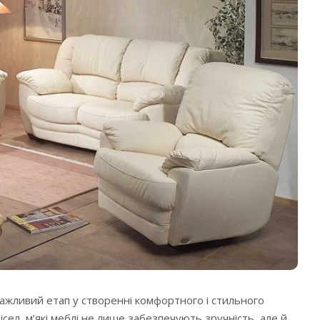
важливий етап у створенні комфортного і стильного
рісел, м’які меблі не лише забезпечують зручність, але й