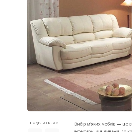
ПОДЕЛИТЬСЯ В
Вибір м’яких меблів — це 
інтер’єру. Від диванів до к