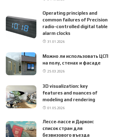
Operating principles and
common failures of Precision
radio-controlled digital table
alarm clocks
31.01.2026
Можно ли использовать ЦСП
на полу, стенах и фасаде
25.03.2026
3D visualization: key
features and nuances of
modeling and rendering
01.05.2026
Лессе‑пассе и Даркон:
список стран для
безвизового въезда