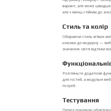
варіант, але може швидше 
але є менш стійким до знос
Стиль та колір
Обираючи стиль м’яких меб
класики до модерну — вибі
значення: світлі відтінки 
Функціональні
Розгляньте додаткові функ
для гостей, а модульні ме
потреб.
Тестування
Перед покупкою обов’язков