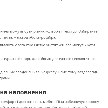
канини можуть бути різних кольорів і текстур. Вибирайте
, такі як жаккард або мікрофібра.
глядають елегантно і легко чистяться, але можуть бути
атуральній шкірі, яка є більш доступною і екологічною.
від ваших вподобань та бюджету. Саме тому заздалегідь
трами.
 на наповнення
комфорт і довговічність меблів. Піна забезпечує хорошу
райте високоякісну пінофолію. Синтепон – м’якший