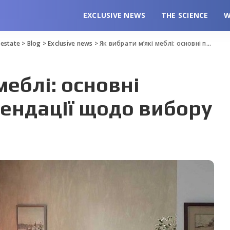
EXCLUSIVE NEWS
THE SCIENCE
W
l estate
>
Blog
>
Exclusive news
>
Як вибрати м’які меблі: основні правила та рекомендації щодо вибору
меблі: основні
ендації щодо вибору