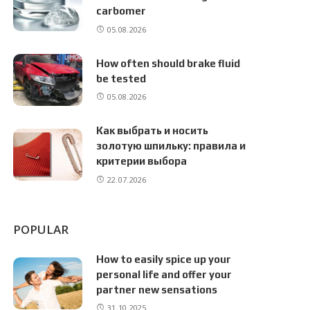
carbomer
05.08.2026
How often should brake fluid
be tested
05.08.2026
Как выбрать и носить
золотую шпильку: правила и
критерии выбора
22.07.2026
POPULAR
How to easily spice up your
personal life and offer your
partner new sensations
31.10.2025