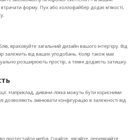
втрачати форму. Пух або холлофайбер додає м’якості,
у.
лів, враховуйте загальний дизайн вашого інтер’єру. Від
р залежить від ваших уподобань. Колір також має
візуально розширюють простір, а темні додають затишку.
сть
ції. Наприклад, дивани-ліжка можуть бути корисними
блі дозволяють змінювати конфігурацію в залежності від
о протестуйте меблі. Сідайте, лягайте, перевіряйте