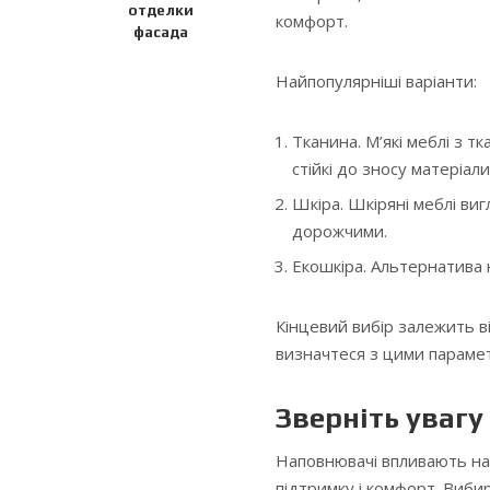
отделки
комфорт.
фасада
Найпопулярніші варіанти:
Тканина. М’які меблі з т
стійкі до зносу матеріали
Шкіра. Шкіряні меблі ви
дорожчими.
Екошкіра. Альтернатива н
Кінцевий вибір залежить 
визначтеся з цими параме
Зверніть увагу
Наповнювачі впливають на 
підтримку і комфорт. Виби