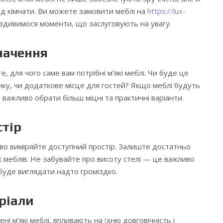
д кімнати.
Ви можете замовити меблі на
https://lux-
здивимося моменти, що заслуговують на увагу.
начення
 для чого саме вам потрібні м’які меблі. Чи буде це
нку, чи додаткове місце для гостей? Якщо меблі будуть
важливо обрати більш міцні та практичні варіанти.
стір
во виміряйте доступний простір. Залиште достатньо
х меблів. Не забувайте про висоту стелі — це важливо
 буде виглядати надто громіздко.
ріали
ні м’які меблі, впливають на їхню довговічність і