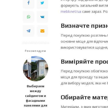
формують загальний вигля
mebli.net/ua
саме зараз. Ро
Визначте приз
Перед покупкою розгляньте,
основне місце для відпочи
використовуватися щодня, 
Рекомендуем
Виміряйте про
Перед покупкою обов’язко
місця для проходу та інши
для вибору моделі, яка не
Выбираем
между
Обирайте мате
сайдингом и
фасадными
панелями для
Матеріали, з яких виготовле