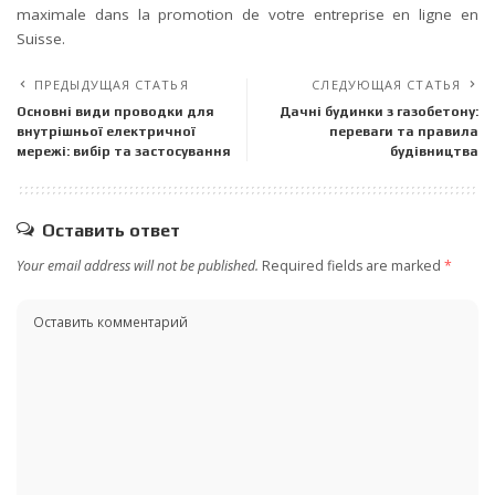
maximale dans la promotion de votre entreprise en ligne en
Suisse.
ПРЕДЫДУЩАЯ СТАТЬЯ
СЛЕДУЮЩАЯ СТАТЬЯ
Основні види проводки для
Дачні будинки з газобетону:
внутрішньої електричної
переваги та правила
мережі: вибір та застосування
будівництва
Оставить ответ
Your email address will not be published.
Required fields are marked
*