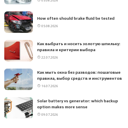
05.08.2026
How often should brake fluid be tested
05.08.2026
Как выбрать и носить золотую шпильку:
правила и критерии выбора
22.07.2026
Как мыть окна без разводов: пошаговые
правила, выбор средств и инструментов
16.07.2026
Solar battery vs generator: which backup
option makes more sense
09.07.2026