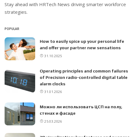
Stay ahead with
HRTech News
driving smarter workforce
strategies.
POPULAR
How to easily spice up your personal life
and offer your partner new sensations
31.10.2025
Operating principles and common failures
of Precision radio-controlled digital table
alarm clocks
31.01.2026
Можно ли использовать ЦСП на полу,
стенах и фасаде
25.03.2026