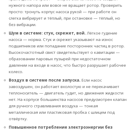
нужного напора или вовсе не вращает ротор. Проверить
просто: тронуть корпус насоса рукой — при работе он
слегка вибрирует и тёплый, при остановке — тёплый, но
без вибрации.
Шум в системе: стук, скрежет, вой.
Лёгкое гудение
насоса — норма. Стук и скрежет указывают на износ
подшипников или попадание посторонних частиц в ротор.
Высокочастотный свист свидетельствует о кавитации —
образовании паровых пузырей при недостаточном
давлении на входе в насос, что быстро разрушает рабочее
колесо.
Воздух в системе после запуска.
Если насос
завоздушен, он работает вхолостую и не перекачивает
теплоноситель — двигатель гудит, но движения жидкости
нет. На корпусе большинства насосов предусмотрен клапан
для ручного стравливания воздуха — тонкая
металлическая или пластиковая пробка с шлицем под
отвёртку.
Повышенное потребление электроэнергии без