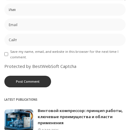
Save my name, email, and website in this browser for the next time I
comment.
Protected by BestWebSoft Captcha
LATEST PUBLICATIONS
Винтовой компрессор: принцип работы,
ключевые преимущества и области
применения