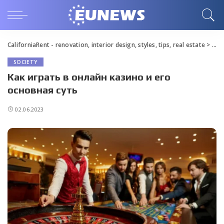
CaliforniaRent - renovation, interior design, styles, tips, real estate
>
Blo
SOCIETY
Как играть в онлайн казино и его
основная суть
02.06.2023