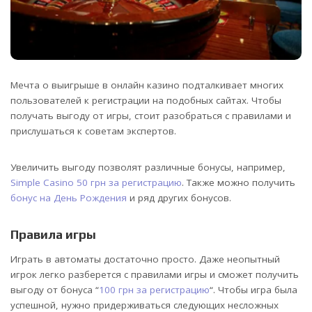
Мечта о выигрыше в онлайн казино подталкивает многих
пользователей к регистрации на подобных сайтах. Чтобы
получать выгоду от игры, стоит разобраться с правилами и
прислушаться к советам экспертов.
Увеличить выгоду позволят различные бонусы, например,
Simple Casino 50 грн за регистрацию
. Также можно получить
бонус на День Рождения
и ряд других бонусов.
Правила игры
Играть в автоматы достаточно просто. Даже неопытный
игрок легко разберется с правилами игры и сможет получить
выгоду от бонуса “
100 грн за регистрацию
“. Чтобы игра была
успешной, нужно придерживаться следующих несложных