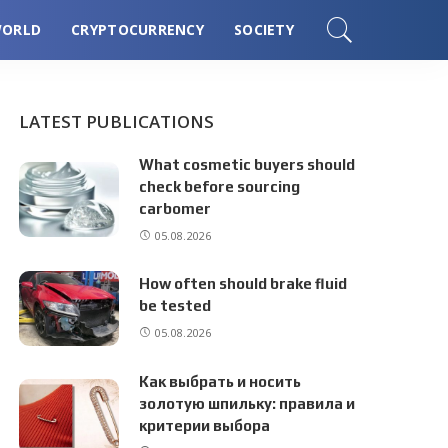
ORLD
CRYPTOCURRENCY
SOCIETY
LATEST PUBLICATIONS
What cosmetic buyers should
check before sourcing
carbomer
05.08.2026
How often should brake fluid
be tested
05.08.2026
Как выбрать и носить
золотую шпильку: правила и
критерии выбора