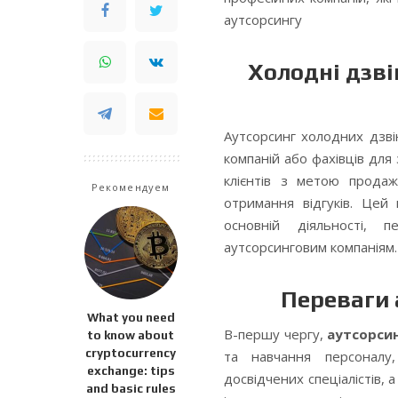
аутсорсингу
Холодні дзві
Аутсорсинг холодних дзві
компаній або фахівців для 
клієнтів з метою продаж
Рекомендуем
отримання відгуків. Цей
основній діяльності, 
аутсорсинговим компаніям.
Переваги 
What you need
В-першу чергу,
аутсорси
to know about
cryptocurrency
та навчання персоналу,
exchange: tips
досвідчених спеціалістів,
and basic rules