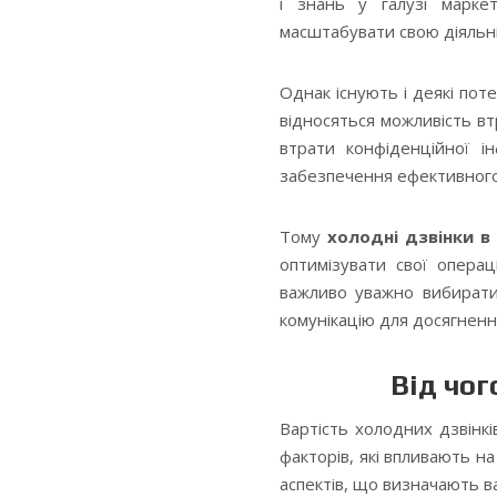
і знань у галузі маркет
масштабувати свою діяльні
Однак існують і деякі пот
відносяться можливість вт
втрати конфіденційної і
забезпечення ефективного 
Тому
холодні дзвінки в 
оптимізувати свої операц
важливо уважно вибирати
комунікацію для досягнення 
Від чог
Вартість холодних дзвінк
факторів, які впливають н
аспектів, що визначають ва