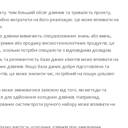
кту. Чим більший обсяг дзвінків та тривалість проєкту,
рібно витратити на його реалізацію. Це може впливати на
и.
о дзвінки вимагають спеціалізованих знань або вмінь,
дтримки або продажу високотехнологічних продуктів, це
 оскільки потрібні спеціалісти з відповідним досвідом.
ість та релевантність бази даних клієнтів може впливати на
их дзвінків. Якщо база даних добре підготовлена та
нтів, це може знизити час, потрібний на пошук цільової
 може змінюватися залежно від того, які методи та
я для здійснення холодних дзвінків. Наприклад,
ованих систем проти ручного набору може впливати на
адку вартість холодних дзвінків при замовленні