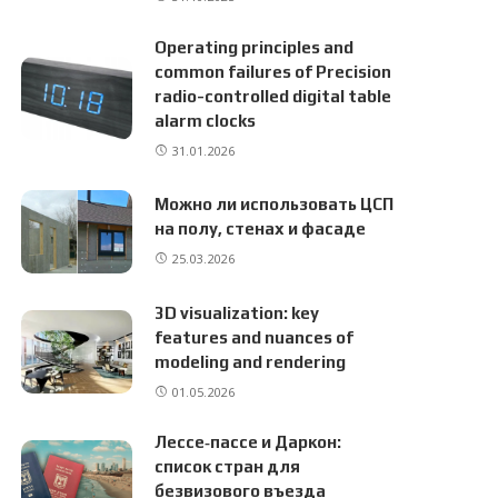
Operating principles and
common failures of Precision
radio-controlled digital table
alarm clocks
31.01.2026
Можно ли использовать ЦСП
на полу, стенах и фасаде
25.03.2026
3D visualization: key
features and nuances of
modeling and rendering
01.05.2026
Лессе‑пассе и Даркон:
список стран для
безвизового въезда