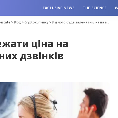
EXCLUSIVE NEWS
THE SCIENCE
W
l estate
>
Blog
>
Cryptocurrency
>
Від чого буде залежати ціна на аутсорсинг холодних дзвінків
ежати ціна на
них дзвінків