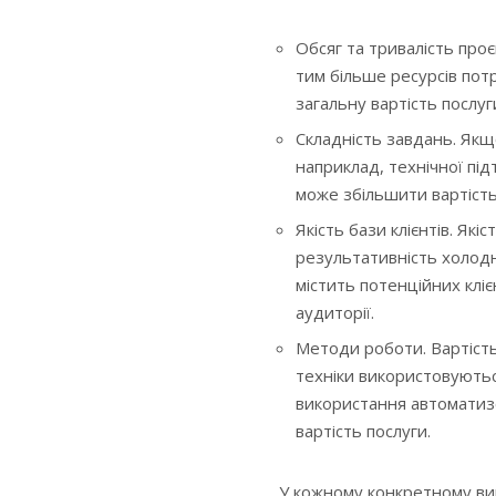
Обсяг та тривалість проє
тим більше ресурсів пот
загальну вартість послуг
Складність завдань. Якщ
наприклад, технічної пі
може збільшити вартість,
Якість бази клієнтів. Як
результативність холодн
містить потенційних кліє
аудиторії.
Методи роботи. Вартість
техніки використовуютьс
використання автоматиз
вартість послуги.
У кожному конкретному вип