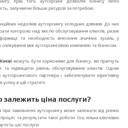
ингу. Крім того, аутсорсинг дозволяє бізнесу легко
сть, залучаючи більше ресурсів за потребою.
енційних недоліків аутсорсингу холодних дзвінків. До них
рати контролю над якістю обслуговування клієнтів, ризик
нформації та необхідність внесення значних зусиль у
спілкування між аутсорсинговою компанією та бізнесом.
Києві
можуть бути корисними для бізнесу, які прагнуть
ії та підвищити рівень обслуговування клієнтів. Однак
 аутсорсингового партнера і забезпечувати ефективну
успіху в цій стратегії.
о залежить ціна послуги?
ів при замовленні аутсорсингу може залежати від різних
а процес та результати такої роботи. Ось кілька ключових
ртість цієї послуги: