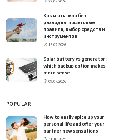
22.07.2026
Как мыть окна без
разводов: пошаговые
правила, выбор средств и
инструментов
16.07.2026
Solar battery vs generator:
which backup option makes
more sense
09.07.2026
POPULAR
How to easily spice up your
personal life and offer your
partner new sensations
31.10.2025