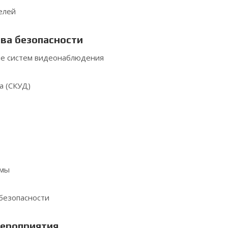
елей
ва безопасности
ие систем видеонаблюдения
а (СКУД)
емы
 безопасности
ероприятия