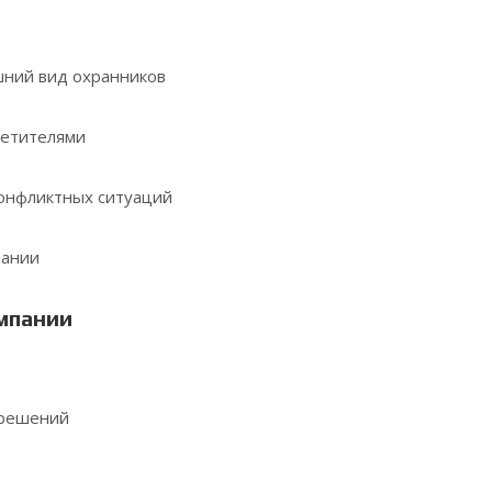
а
ний вид охранников
сетителями
онфликтных ситуаций
пании
мпании
зрешений