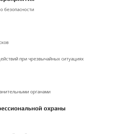
по безопасности
сков
действий при чрезвычайных ситуациях
ранительными органами
ессиональной охраны