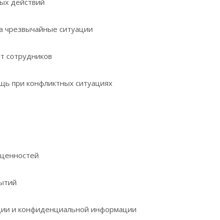
ных действий
на чрезвычайные ситуации
т сотрудников
щь при конфликтных ситуациях
 ценностей
бытий
ции и конфиденциальной информации