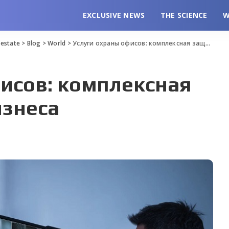
EXCLUSIVE NEWS
THE SCIENCE
W
l estate
>
Blog
>
World
>
Услуги охраны офисов: комплексная защита вашего бизнеса
исов: комплексная
изнеса