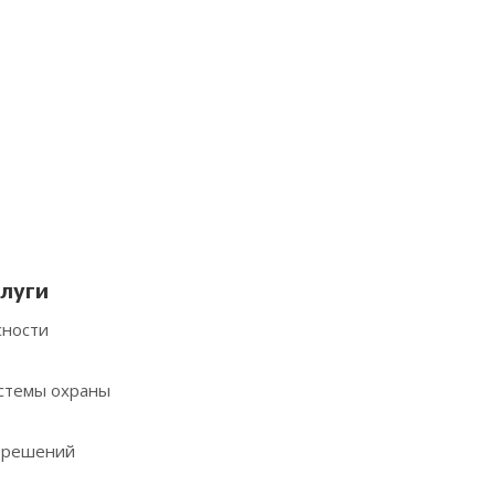
луги
сности
стемы охраны
х решений