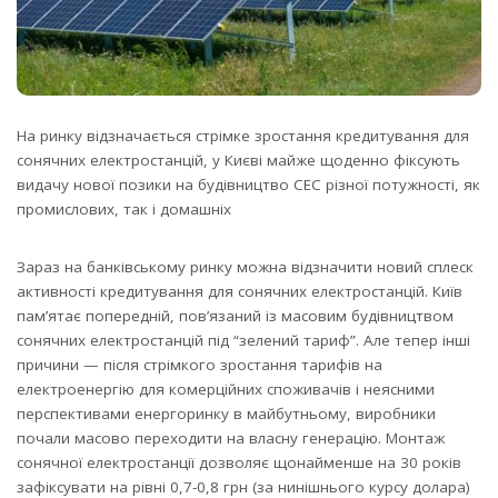
На ринку відзначається стрімке зростання кредитування для
сонячних електростанцій, у Києві майже щоденно фіксують
видачу нової позики на будівництво СЕС різної потужності, як
промислових, так і домашніх
Зараз на банківському ринку можна відзначити новий сплеск
активності кредитування для сонячних електростанцій. Київ
пам’ятає попередній, пов’язаний із масовим будівництвом
сонячних електростанцій під “зелений тариф”. Але тепер інші
причини — після стрімкого зростання тарифів на
електроенергію для комерційних споживачів і неясними
перспективами енергоринку в майбутньому, виробники
почали масово переходити на власну генерацію. Монтаж
сонячної електростанції дозволяє щонайменше на 30 років
зафіксувати на рівні 0,7-0,8 грн (за нинішнього курсу долара)