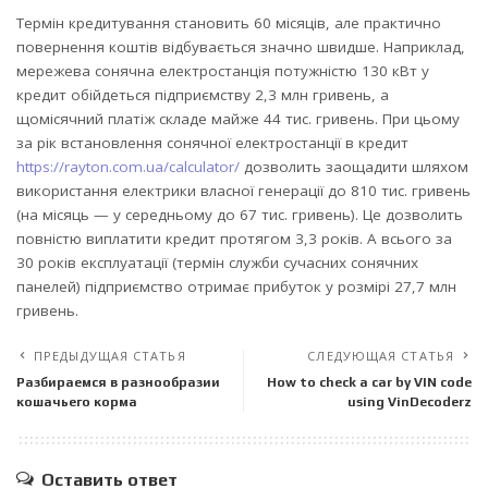
Термін кредитування становить 60 місяців, але практично
повернення коштів відбувається значно швидше. Наприклад,
мережева сонячна електростанція потужністю 130 кВт у
кредит обійдеться підприємству 2,3 млн гривень, а
щомісячний платіж складе майже 44 тис. гривень. При цьому
за рік встановлення сонячної електростанції в кредит
https://rayton.com.ua/calculator/
дозволить заощадити шляхом
використання електрики власної генерації до 810 тис. гривень
(на місяць — у середньому до 67 тис. гривень). Це дозволить
повністю виплатити кредит протягом 3,3 років. А всього за
30 років експлуатації (термін служби сучасних сонячних
панелей) підприємство отримає прибуток у розмірі 27,7 млн
гривень.
ПРЕДЫДУЩАЯ СТАТЬЯ
СЛЕДУЮЩАЯ СТАТЬЯ
Разбираемся в разнообразии
How to check a car by VIN code
кошачьего корма
using VinDecoderz
Оставить ответ