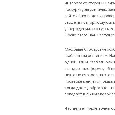
интереса со стороны надз
прокуратуры или иных зая
сайте легко ведет к прове
увидеть повторяющуюся мо
утверждения, схожую мех
После этого начинается се
Массовые блокировки особ
шаблонным решениям. Нап
одной ниши, ставили один
стандартные формы, общие
никто не смотрел на это в
проверке меняется, оказыв
тогда даже добросовестны
попадает в общий поток п
Что делает такие волны о