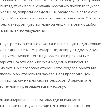
 выглядит как волна: сначала несколько похожих случаев
 хостинга, вопросы к отдельным разделам, а затем уже
тупа. Массовость в таких историях не случайна. Обычно
 трех факторов: чувствительной ниши, типовых ошибок
в к выявлению нарушений.
то устроены очень похоже. Они используют одинаковые
яют одни и те же формулировки, копируют друг у друга
бы приема заявок, тексты документов и рекламные
маркетинга это удобно: если модель у конкурента
нимают. Но с правовой стороны это создает обратный
типовой риск становится заметен для проверяющей
ляться сразу на множестве ресурсов. В результате
точечной и превращается в массовую.
ециализированные тематики, где внимание к
ьно. Если ниша уже находится в зоне повышенного