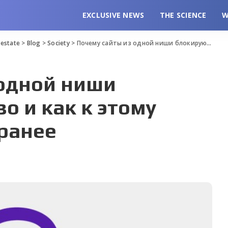
EXCLUSIVE NEWS
THE SCIENCE
W
l estate
>
Blog
>
Society
>
Почему сайты из одной ниши блокируют массово и как к этому подготовиться заранее
 одной ниши
о и как к этому
ранее