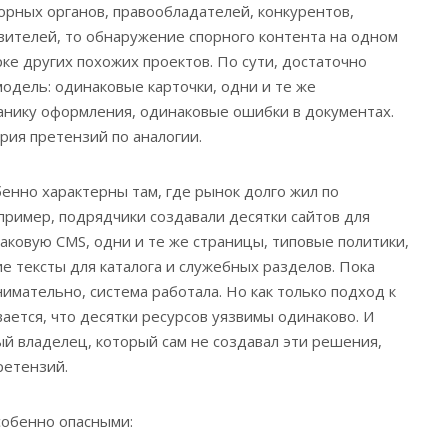
орных органов, правообладателей, конкурентов,
вителей, то обнаружение спорного контента на одном
рке других похожих проектов. По сути, достаточно
дель: одинаковые карточки, одни и те же
анику оформления, одинаковые ошибки в документах.
рия претензий по аналогии.
енно характерны там, где рынок долго жил по
ример, подрядчики создавали десятки сайтов для
аковую CMS, одни и те же страницы, типовые политики,
 тексты для каталога и служебных разделов. Пока
нимательно, система работала. Но как только подход к
ается, что десятки ресурсов уязвимы одинаково. И
й владелец, который сам не создавал эти решения,
ретензий.
собенно опасными: