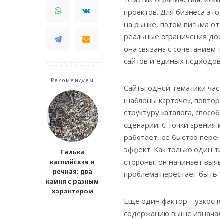
проектов. Для бизнеса это
на рынке, потом письма от
реальные ограничения дос
она связана с сочетанием
сайтов и единых подходо
Рекомендуем
Сайты одной тематики час
шаблоны карточек, повтор
структуру каталога, спосо
сценарии. С точки зрения 
работает, ее быстро пере
эффект. Как только один 
Галька
стороны, он начинает выяв
каспийская и
речная: два
проблема перестает быть 
камня с разным
характером
Еще один фактор – узкосп
содержанию выше изначал