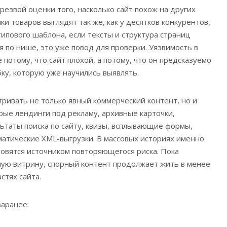
резвой оценки того, насколько сайт похож на других
чки товаров выглядят так же, как у десятков конкурентов,
ипового шаблона, если тексты и структура страниц
по нише, это уже повод для проверки. Уязвимость в
е потому, что сайт плохой, а потому, что он предсказуемо
ку, которую уже научились выявлять.
ривать не только явный коммерческий контент, но и
рые лендинги под рекламу, архивные карточки,
ьтаты поиска по сайту, квизы, всплывающие формы,
матические XML-выгрузки. В массовых историях именно
новятся источником повторяющегося риска. Пока
ную витрину, спорный контент продолжает жить в менее
стях сайта.
заранее: