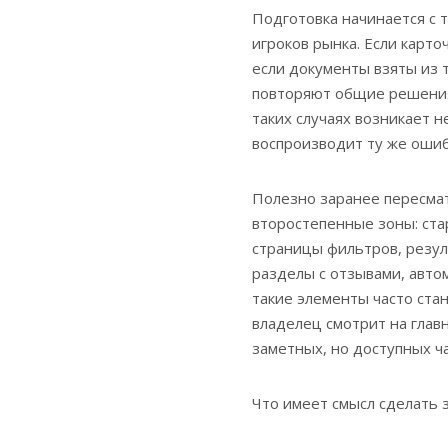
Подготовка начинается с т
игроков рынка. Если карто
если документы взяты из т
повторяют общие решения 
таких случаях возникает н
воспроизводит ту же ошиб
Полезно заранее пересмат
второстепенные зоны: ста
страницы фильтров, резул
разделы с отзывами, авто
такие элементы часто ста
владелец смотрит на глав
заметных, но доступных ча
Что имеет смысл сделать 