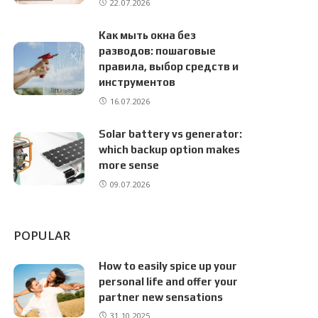
22.07.2026
Как мыть окна без
разводов: пошаговые
правила, выбор средств и
инструментов
16.07.2026
Solar battery vs generator:
which backup option makes
more sense
09.07.2026
POPULAR
How to easily spice up your
personal life and offer your
partner new sensations
31.10.2025