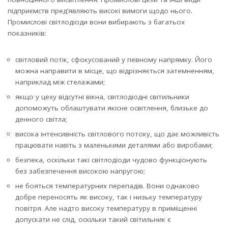
підприємств пред’являють високі вимоги щодо нього.
Промислові світлодіоди вони вибирають з багатьох
показників:
світловий потік, сфокусований у певному напрямку. Його
можна направити в місце, що відрізняється затемненням,
наприклад між стелажами;
якщо у цеху відсутні вікна, світлодіодні світильники
допоможуть облаштувати якісне освітлення, близьке до
денного світла;
висока інтенсивність світлового потоку, що дає можливість
працювати навіть з маленькими деталями або виробами;
безпека, оскільки такі світлодіоди чудово функціонують
без забезпечення високою напругою;
не бояться температурних перепадів. Вони однаково
добре переносять як високу, так і низьку температуру
повітря. Але надто високу температуру в приміщенні
допускати не слід, оскільки такий світильник є