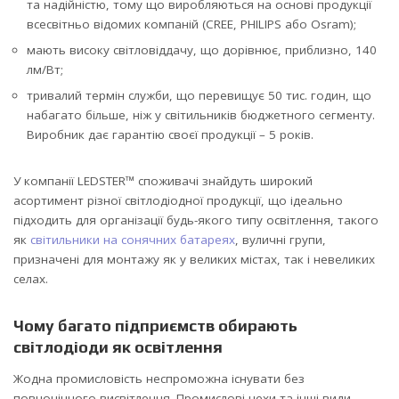
та надійністю, тому що виробляються на основі продукції
всесвітньо відомих компаній (CREE, PHILIPS або Osram);
мають високу світловіддачу, що дорівнює, приблизно, 140
лм/Вт;
тривалий термін служби, що перевищує 50 тис. годин, що
набагато більше, ніж у світильників бюджетного сегменту.
Виробник дає гарантію своєї продукції – 5 років.
У компанії LEDSTER™ споживачі знайдуть широкий
асортимент різної світлодіодної продукції, що ідеально
підходить для організації будь-якого типу освітлення, такого
як
світильники на сонячних батареях
, вуличні групи,
призначені для монтажу як у великих містах, так і невеликих
селах.
Чому багато підприємств обирають
світлодіоди як освітлення
Жодна промисловість неспроможна існувати без
повноцінного висвітлення. Промислові цехи та інші види