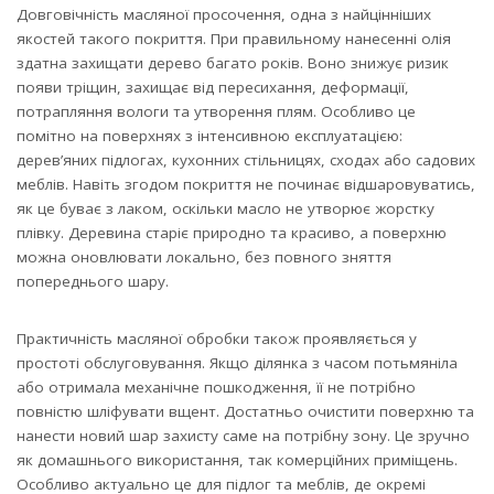
Довговічність масляної просочення, одна з найцінніших
якостей такого покриття. При правильному нанесенні олія
здатна захищати дерево багато років. Воно знижує ризик
появи тріщин, захищає від пересихання, деформації,
потрапляння вологи та утворення плям. Особливо це
помітно на поверхнях з інтенсивною експлуатацією:
дерев’яних підлогах, кухонних стільницях, сходах або садових
меблів. Навіть згодом покриття не починає відшаровуватись,
як це буває з лаком, оскільки масло не утворює жорстку
плівку. Деревина старіє природно та красиво, а поверхню
можна оновлювати локально, без повного зняття
попереднього шару.
Практичність масляної обробки також проявляється у
простоті обслуговування. Якщо ділянка з часом потьмяніла
або отримала механічне пошкодження, її не потрібно
повністю шліфувати вщент. Достатньо очистити поверхню та
нанести новий шар захисту саме на потрібну зону. Це зручно
як домашнього використання, так комерційних приміщень.
Особливо актуально це для підлог та меблів, де окремі