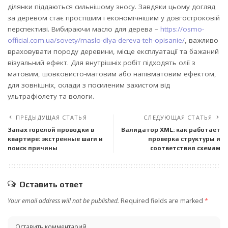
ділянки піддаються сильнішому зносу. Завдяки цьому догляд
за деревом стає простішим і економічнішим у довгостроковій
перспективі. Вибираючи масло для дерева –
https://osmo-
official.com.ua/sovety/maslo-dlya-dereva-teh-opisanie/
, важливо
враховувати породу деревини, місце експлуатації та бажаний
візуальний ефект. Для внутрішніх робіт підходять олії з
матовим, шовковисто-матовим або напівматовим ефектом,
для зовнішніх, склади з посиленим захистом від
ультрафіолету та вологи.
ПРЕДЫДУЩАЯ СТАТЬЯ
СЛЕДУЮЩАЯ СТАТЬЯ
Запах горелой проводки в
Валидатор XML: как работает
квартире: экстренные шаги и
проверка структуры и
поиск причины
соответствия схемам
Оставить ответ
Your email address will not be published.
Required fields are marked
*