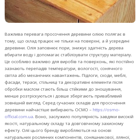
Важлива перевага просочення деревини олією полягає в
тому, що склад працює не тільки на поверхні, а й усередині
деревини.
Олія заповнює пори, знижує здатність дерева
вбирати воду і допомагає стабілізувати структуру матеріалу.
Це особливо важливо для виробів та поверхонь, які постійно
зазнають перепадів температури, вологості, сонячного
світла або механічних навантажень. Підлоги, сходи, меблі,
фасади, тераси, стільниці та декоративні елементи після
обробки маслом стають більш стійкими до зношування,
менше розтріскуються і довше зберігають привабливий
зовнішній вигляд. Серед сучасних складів для просочення
деревини найчастіше вибирають ОСМО –
https://osmo-
official.com.ua
. Воно, заслужило популярність завдяки високій
якості, натуральному складу та довговічному захисному
ефекту. Олії цього бренду виробляються на основі
натуральних рослинних компонентів, соняшникової, лляної,