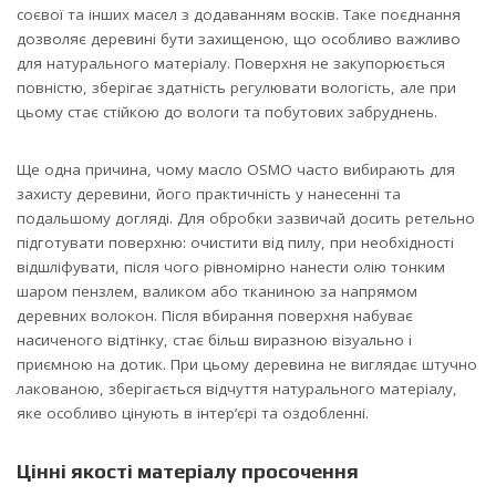
соєвої та інших масел з додаванням восків. Таке поєднання
дозволяє деревині бути захищеною, що особливо важливо
для натурального матеріалу. Поверхня не закупорюється
повністю, зберігає здатність регулювати вологість, але при
цьому стає стійкою до вологи та побутових забруднень.
Ще одна причина, чому масло OSMO часто вибирають для
захисту деревини, його практичність у нанесенні та
подальшому догляді. Для обробки зазвичай досить ретельно
підготувати поверхню: очистити від пилу, при необхідності
відшліфувати, після чого рівномірно нанести олію тонким
шаром пензлем, валиком або тканиною за напрямом
деревних волокон. Після вбирання поверхня набуває
насиченого відтінку, стає більш виразною візуально і
приємною на дотик. При цьому деревина не виглядає штучно
лакованою, зберігається відчуття натурального матеріалу,
яке особливо цінують в інтер’єрі та оздобленні.
Цінні якості матеріалу просочення