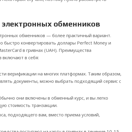
 электронных обменников
ктронных обменников — более практичный вариант.
о быстро конвертировать доллары Perfect Money и
MasterCard в гривнах (UAH). Преимущества
 включают в себя:
ти верификации на многих платформах. Таким образом,
авлять документы, можно выбрать подходящий сервис с
бычно они включены в обменный курс, и вы легко
ую стоимость транзакции.
са, подходящего вам, вместо приема условий,
редства поступают на карту в гривнах в течение 10-15