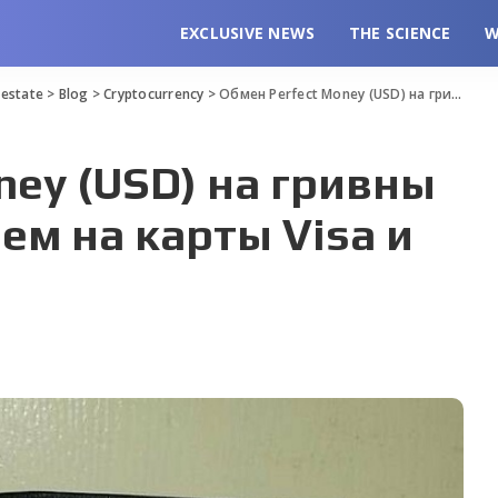
EXCLUSIVE NEWS
THE SCIENCE
W
l estate
>
Blog
>
Cryptocurrency
>
Обмен Perfect Money (USD) на гривны (UAH) с зачислением на карты Visa и MasterCard
ney (USD) на гривны
ем на карты Visa и