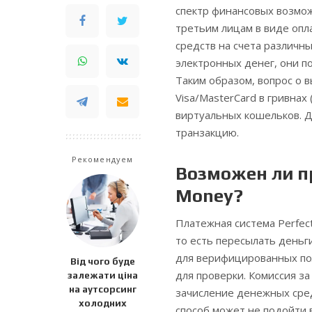
спектр финансовых возмо
третьим лицам в виде опл
средств на счета различн
электронных денег, они п
Таким образом, вопрос о в
Visa/MasterCard в гривнах
виртуальных кошельков. Д
транзакцию.
Рекомендуем
Возможен ли пр
Money?
Платежная система Perfec
то есть пересылать деньги
для верифицированных пол
Від чого буде
для проверки. Комиссия за
залежати ціна
на аутсорсинг
зачисление денежных сред
холодних
способ может не подойти 