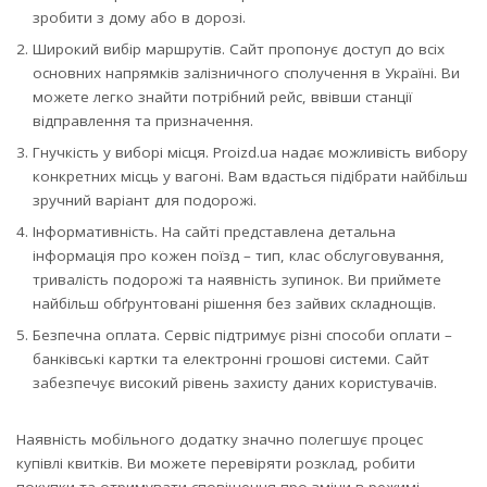
зробити з дому або в дорозі.
Широкий вибір маршрутів. Сайт пропонує доступ до всіх
основних напрямків залізничного сполучення в Україні. Ви
можете легко знайти потрібний рейс, ввівши станції
відправлення та призначення.
Гнучкість у виборі місця. Proizd.ua надає можливість вибору
конкретних місць у вагоні. Вам вдасться підібрати найбільш
зручний варіант для подорожі.
Інформативність. На сайті представлена детальна
інформація про кожен поїзд – тип, клас обслуговування,
тривалість подорожі та наявність зупинок. Ви приймете
найбільш обґрунтовані рішення без зайвих складнощів.
Безпечна оплата. Сервіс підтримує різні способи оплати –
банківські картки та електронні грошові системи. Сайт
забезпечує високий рівень захисту даних користувачів.
Наявність мобільного додатку значно полегшує процес
купівлі квитків. Ви можете перевіряти розклад, робити
покупки та отримувати сповіщення про зміни в режимі