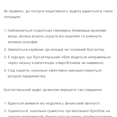
Як правило, до послуги ініціативного аудиту вдаються в таких
ситуаціях:
Наближається податкова перевірка. Виявивши вразливі
місця, можна вчасно усунути всі недоліки та уникнути
великих штрафів.
Змінюється керівник організації чи головний бухгалтер.
Є підозри, що бухгалтерський облік ведеться неправильно
через низьку компетенцію співробітників чи навмисно.
Слід оцінити, наскільки ефективно використовуються
ресурси підприємства.
Бухгалтерський аудит дозволяє вирішити такі завдання:
Вдається виявити всі недоліки у фінансовій звітності.
Оцінюється, наскільки грамотно організовано бухоблік на
даному підприємстві. Визначається рівень професіоналізму