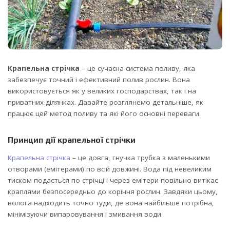
Крапельна стрічка
– це сучасна система поливу, яка
забезпечує точний і ефективний полив рослин. Вона
використовується як у великих господарствах, так і на
приватних ділянках.
Давайте розглянемо детальніше, як
працює цей метод поливу та які його основні переваги.
Принцип дії крапельної стрічки
Крапельна стрічка
– це довга, гнучка трубка з маленькими
отворами (емітерами) по всій довжині. Вода під невеликим
тиском подається по стрічці і через емітери повільно витікає
краплями безпосередньо до коріння рослин. Завдяки цьому,
волога надходить точно туди, де вона найбільше потрібна,
мінімізуючи випаровування і змивання води.