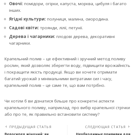
Овочі:
помідори, огірки, капуста, морква, цибуля і багато
інших.
Ягідні культури:
полуниця, малина, смородина.
Садові квіти:
троянди, лілії, петунії.
Дерева і чагарники:
плодові дерева, декоративні
чагарники.
Крапельний полив – це ефективний і зручний метод поливу
рослин, який дозволяє зберегти воду, підвищити врожайність
і покращити якість продукції. Якщо ви хочете отримати
багатий урожай з мінімальними витратами сил і часу,
крапельний полив – це саме те, що вам потрібно.
Чи хотіли б ви дізнатися більше про конкретні аспекти
крапельного поливу, наприклад, про вибір крапельної стрічки
або про те, як правильно встановити систему?
ПРЕДЫДУЩАЯ СТАТЬЯ
СЛЕДУЮЩАЯ СТАТЬЯ
Велосипед жіночий: як
Необходимые прививки для