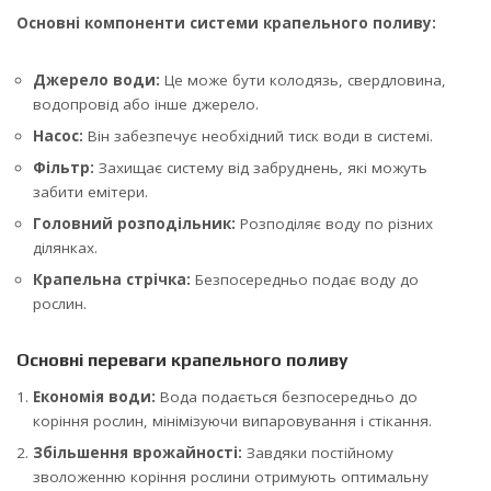
Основні компоненти системи крапельного поливу:
Джерело води:
Це може бути колодязь, свердловина,
водопровід або інше джерело.
Насос:
Він забезпечує необхідний тиск води в системі.
Фільтр:
Захищає систему від забруднень, які можуть
забити емітери.
Головний розподільник:
Розподіляє воду по різних
ділянках.
Крапельна стрічка:
Безпосередньо подає воду до
рослин.
Основні переваги крапельного поливу
Економія води:
Вода подається безпосередньо до
коріння рослин, мінімізуючи випаровування і стікання.
Збільшення врожайності:
Завдяки постійному
зволоженню коріння рослини отримують оптимальну