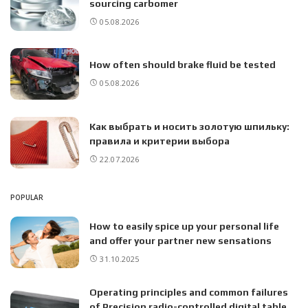
sourcing carbomer
05.08.2026
How often should brake fluid be tested
05.08.2026
Как выбрать и носить золотую шпильку:
правила и критерии выбора
22.07.2026
POPULAR
How to easily spice up your personal life
and offer your partner new sensations
31.10.2025
Operating principles and common failures
of Precision radio-controlled digital table