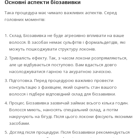
Основні аспекти біозавивки
Така процедура має чимало важливих аспектів. Серед
головних моментів:
Склад. Біозавивка не буде агресивно впливати на ваше
волосся. В засобах немає сульфітів і формальдегідів, які
можуть пошкоджувати структуру локонів.
Тривалість ефекту. Так, з часом локони розпрямляються,
але це відбувається поступово. Вам вдасться довго
насолоджуватися гарною та акуратною зачіскою.
Підготовка. Перед процедурою важливо провести
консультацію з фахівцем, який оцінить стан вашого
волосся і підбере відповідний склад для біозавивки.
Процес. Біозавивка зазвичай займає всього кілька годин.
Волосся миють, наносять спеціальний склад, а потім
накручують на бігуді. Після цього локони фіксують якісними
засобами.
Догляд після процедури. Після біозавивки рекомендується