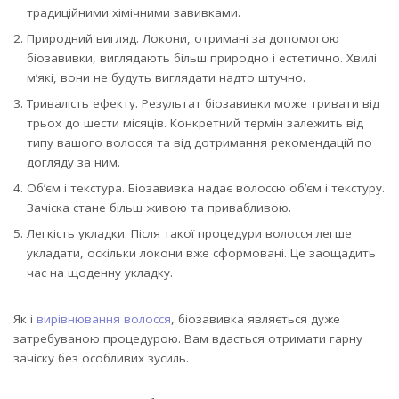
традиційними хімічними завивками.
Природний вигляд. Локони, отримані за допомогою
біозавивки, виглядають більш природно і естетично. Хвилі
м’які, вони не будуть виглядати надто штучно.
Тривалість ефекту. Результат біозавивки може тривати від
трьох до шести місяців. Конкретний термін залежить від
типу вашого волосся та від дотримання рекомендацій по
догляду за ним.
Об’єм і текстура. Біозавивка надає волоссю об’єм і текстуру.
Зачіска стане більш живою та привабливою.
Легкість укладки. Після такої процедури волосся легше
укладати, оскільки локони вже сформовані. Це заощадить
час на щоденну укладку.
Як і
вирівнювання волосся
, біозавивка являється дуже
затребуваною процедурою. Вам вдасться отримати гарну
зачіску без особливих зусиль.