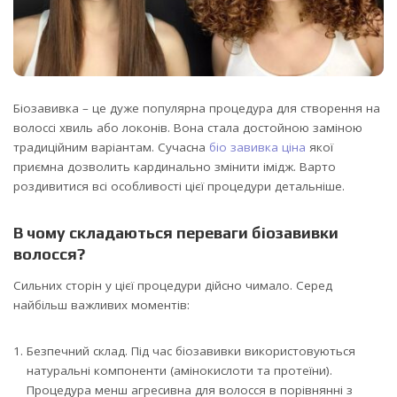
Біозавивка – це дуже популярна процедура для створення на
волоссі хвиль або локонів. Вона стала достойною заміною
традиційним варіантам.
Сучасна
біо завивка ціна
якої
приємна дозволить кардинально змінити імідж. Варто
роздивитися всі особливості цієї процедури детальніше.
В чому складаються переваги біозавивки
волосся?
Сильних сторін у цієї процедури дійсно чимало. Серед
найбільш важливих моментів:
Безпечний склад. Під час біозавивки використовуються
натуральні компоненти (амінокислоти та протеїни).
Процедура менш агресивна для волосся в порівнянні з