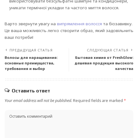
використовувати безсульфатні шампуні та кондиціонери,
уникати термічної укладки та частого миття волосся.
Варто звернути увагу на
випрямлення волосся
та біозавивку.
Це ваша можливість легко створити образ, який задовільнить
ваші потреби!
ПРЕДЫДУЩАЯ СТАТЬЯ
СЛЕДУЮЩАЯ СТАТЬЯ
Волосы для наращивания:
Бытовая химия от FreshGlow:
основные преимущества,
дешевая продукция высокого
требования и выбор
качества
Оставить ответ
Your email address will not be published.
Required fields are marked
*