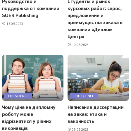
Руководство и
Студенты и рынок
поддержка от компании
курсовых работ: спрос,
SOER Publishing
предложение и
преимущества заказа в
15.05.2023
компании «Диплом
Центр»
10.05.2023
THE SCIENCE
THE SCIENCE
Чому ціна на дипломну
Написание диссертации
роботу може
на заказ: этика и
відрізнятися у різних
законность
виконавців
03.05.2023