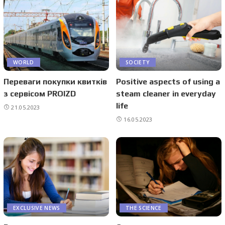
WORLD
SOCIETY
Переваги покупки квитків
Positive aspects of using a
з сервісом PROIZD
steam cleaner in everyday
life
21.05.2023
16.05.2023
EXCLUSIVE NEWS
THE SCIENCE