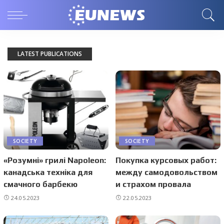
LATEST PUBLICATIONS
SOCIETY
SOCIETY
«Розумні» грилі Napoleon:
Покупка курсовых работ:
канадська техніка для
между самодовольством
смачного барбекю
и страхом провала
24.05.2023
22.05.2023